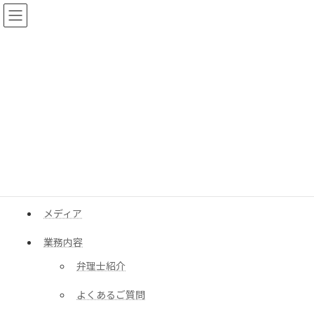
コ
ナ
ン
ビ
テ
ゲ
ン
ー
ツ
シ
へ
ョ
サイトマップ
ス
ン
キ
に
ッ
移
プ
動
HOME
サイトマップ
HOME
メディア
業務内容
弁理士紹介
よくあるご質問